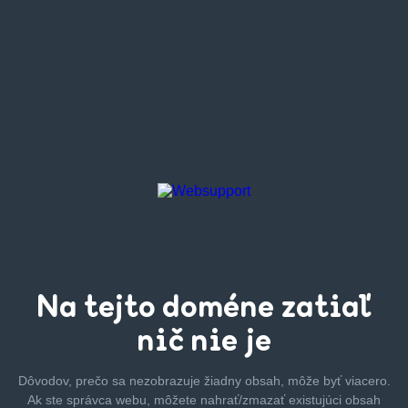
Na tejto
doméne zatiaľ
nič nie je
Dôvodov, prečo sa nezobrazuje žiadny obsah, môže byť
viacero.
Ak ste správca webu, môžete nahrať/zmazať
existujúci obsah